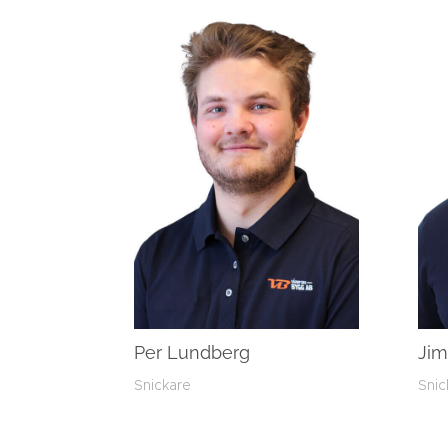
Per Lundberg
Ji
Snickare
Snic