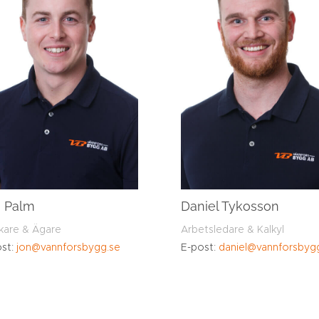
 Palm
Daniel Tykosson
kare & Ägare
Arbetsledare & Kalkyl
ost:
jon@vannforsbygg.se
E-post:
daniel@vannforsbyg