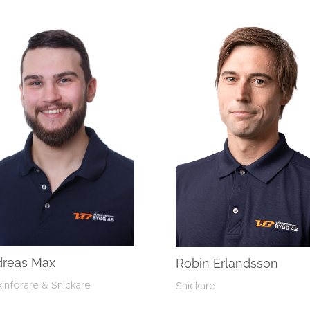
reas Max
Robin Erlandsson
införare & Snickare
Snickare