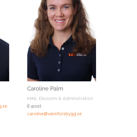
Caroline Palm
KMA, Ekonomi & Administration
g.se
E-post:
caroline@vannforsbygg.se