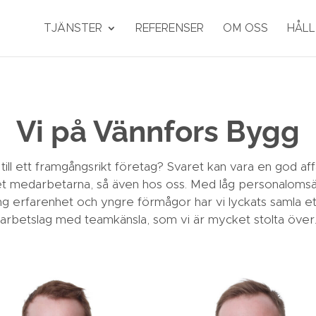
TJÄNSTER
REFERENSER
OM OSS
HÅL
Vi på Vännfors Bygg
till ett framgångsrikt företag? Svaret kan vara en god af
 det medarbetarna, så även hos oss. Med låg personaloms
ng erfarenhet och yngre förmågor har vi lyckats samla et
arbetslag med teamkänsla, som vi är mycket stolta över