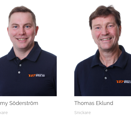
mmy Söderström
Thomas Eklund
kare
Snickare