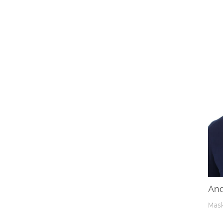
And
Mask