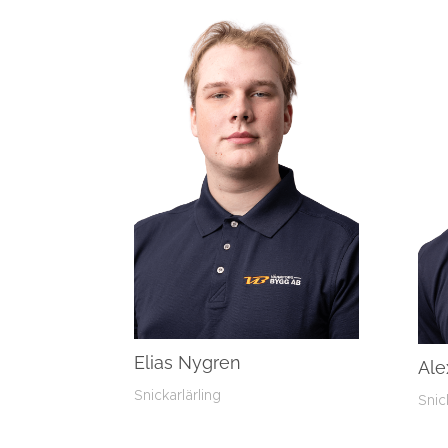
Elias Nygren
Ale
Snickarlärling
Snic