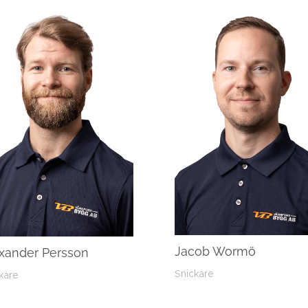
Jacob Wormö
xander Persson
Snickare
kare