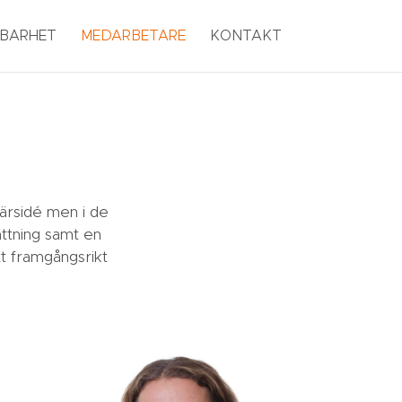
LBARHET
MEDARBETARE
KONTAKT
färsidé men i de
ättning samt en
t framgångsrikt
.