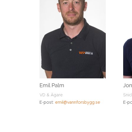
Emil Palm
Jon
VD & Ägare
Snic
E-post:
emil@vannforsbygg.se
E-p